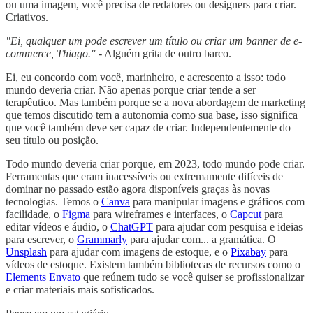
ou uma imagem, você precisa de redatores ou designers para criar.
Criativos.
"Ei, qualquer um pode escrever um título ou criar um banner de e-
commerce, Thiago."
- Alguém grita de outro barco.
Ei, eu concordo com você, marinheiro, e acrescento a isso: todo
mundo deveria criar. Não apenas porque criar tende a ser
terapêutico. Mas também porque se a nova abordagem de marketing
que temos discutido tem a autonomia como sua base, isso significa
que você também deve ser capaz de criar. Independentemente do
seu título ou posição.
Todo mundo deveria criar porque, em 2023, todo mundo pode criar.
Ferramentas que eram inacessíveis ou extremamente difíceis de
dominar no passado estão agora disponíveis graças às novas
tecnologias. Temos o
Canva
para manipular imagens e gráficos com
facilidade, o
Figma
para wireframes e interfaces, o
Capcut
para
editar vídeos e áudio, o
ChatGPT
para ajudar com pesquisa e ideias
para escrever, o
Grammarly
para ajudar com... a gramática. O
Unsplash
para ajudar com imagens de estoque, e o
Pixabay
para
vídeos de estoque. Existem também bibliotecas de recursos como o
Elements Envato
que reúnem tudo se você quiser se profissionalizar
e criar materiais mais sofisticados.