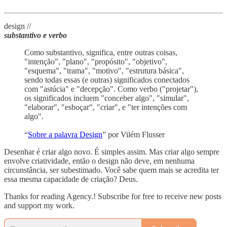
design //
substantivo e verbo
Como substantivo, significa, entre outras coisas,
"intenção", "plano", "propósito", "objetivo",
"esquema", "trama", "motivo", "estrutura básica",
sendo todas essas (e outras) significados conectados
com "astúcia" e "decepção". Como verbo ("projetar"),
os significados incluem "conceber algo", "simular",
"elaborar", "esboçar", "criar", e "ter intenções com
algo".
“
Sobre a palavra Design
” por Vilém Flusser
Desenhar é criar algo novo. É simples assim. Mas criar algo sempre
envolve criatividade, então o design não deve, em nenhuma
circunstância, ser subestimado. Você sabe quem mais se acredita ter
essa mesma capacidade de criação? Deus.
Thanks for reading Agency.! Subscribe for free to receive new posts
and support my work.