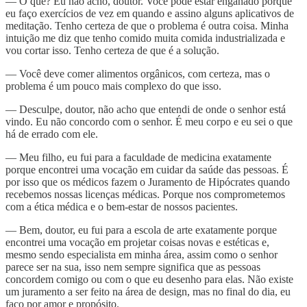
— O quê? Eu não acho, doutor. Você pode estar enganado porque
eu faço exercícios de vez em quando e assino alguns aplicativos de
meditação. Tenho certeza de que o problema é outra coisa. Minha
intuição me diz que tenho comido muita comida industrializada e
vou cortar isso. Tenho certeza de que é a solução.
— Você deve comer alimentos orgânicos, com certeza, mas o
problema é um pouco mais complexo do que isso.
— Desculpe, doutor, não acho que entendi de onde o senhor está
vindo. Eu não concordo com o senhor. É meu corpo e eu sei o que
há de errado com ele.
— Meu filho, eu fui para a faculdade de medicina exatamente
porque encontrei uma vocação em cuidar da saúde das pessoas. É
por isso que os médicos fazem o Juramento de Hipócrates quando
recebemos nossas licenças médicas. Porque nos comprometemos
com a ética médica e o bem-estar de nossos pacientes.
— Bem, doutor, eu fui para a escola de arte exatamente porque
encontrei uma vocação em projetar coisas novas e estéticas e,
mesmo sendo especialista em minha área, assim como o senhor
parece ser na sua, isso nem sempre significa que as pessoas
concordem comigo ou com o que eu desenho para elas. Não existe
um juramento a ser feito na área de design, mas no final do dia, eu
faço por amor e propósito.