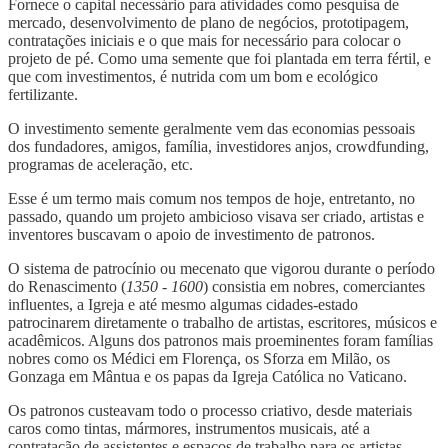
Fornece o capital necessário para atividades como pesquisa de
mercado, desenvolvimento de plano de negócios, prototipagem,
contratações iniciais e o que mais for necessário para colocar o
projeto de pé. Como uma semente que foi plantada em terra fértil, e
que com investimentos, é nutrida com um bom e ecológico
fertilizante.
O investimento semente geralmente vem das economias pessoais
dos fundadores, amigos, família, investidores anjos, crowdfunding,
programas de aceleração, etc.
Esse é um termo mais comum nos tempos de hoje, entretanto, no
passado, quando um projeto ambicioso visava ser criado, artistas e
inventores buscavam o apoio de investimento de patronos.
O sistema de patrocínio ou mecenato que vigorou durante o período
do Renascimento (
1350 - 1600
) consistia em nobres, comerciantes
influentes, a Igreja e até mesmo algumas cidades-estado
patrocinarem diretamente o trabalho de artistas, escritores, músicos e
acadêmicos. Alguns dos patronos mais proeminentes foram famílias
nobres como os Médici em Florença, os Sforza em Milão, os
Gonzaga em Mântua e os papas da Igreja Católica no Vaticano.
Os patronos custeavam todo o processo criativo, desde materiais
caros como tintas, mármores, instrumentos musicais, até a
contratação de assistentes e espaços de trabalho para os artistas.