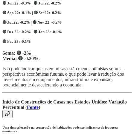
🔴
Jun 22:
-0.3% | 🔴
Jul 22:
-0.2%
🔴
Ago 22:
-0.1% |
🔴
Set 22:
-0.2%
🔴
Out 22: -
0.2% |
🔴
Nov 22:
-0.2%
🔴
Dez 22: -
0.2% | 🔴
Jan 23:
-0.1%
🔴
Fev 23: -
0.1%
Soma: 🔴 -2%
Média:
🔴 -0.20%
.
Isso pode indicar que as empresas estão menos otimistas sobre as
perspectivas econômicas futuras, o que pode levar à redução dos
investimentos em equipamentos, infraestrutura e expansão,
potencialmente desacelerando a economia.
Início de Construções de Casas nos Estados Unidos: Variação
Percentual (
Fonte
)
Uma desaceleração na construção de habitações pode ser indicativa de fraqueza
econômica.