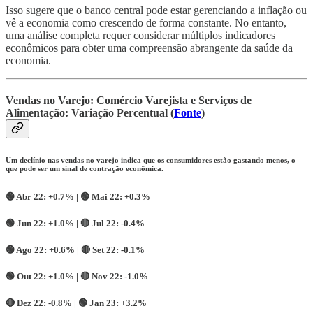
Isso sugere que o banco central pode estar gerenciando a inflação ou
vê a economia como crescendo de forma constante. No entanto,
uma análise completa requer considerar múltiplos indicadores
econômicos para obter uma compreensão abrangente da saúde da
economia.
Vendas no Varejo: Comércio Varejista e Serviços de
Alimentação: Variação Percentual (
Fonte
)
Um declínio nas vendas no varejo indica que os consumidores estão gastando menos, o
que pode ser um sinal de contração econômica.
🟢
Abr 22:
+0.7% |
🟢
Mai 22:
+0.3%
🟢
Jun 22:
+1.0% | 🔴
Jul 22:
-0.4%
🟢
Ago 22:
+0.6% |
🔴
Set 22:
-0.1%
🟢
Out 22:
+1.0% |
🔴
Nov 22:
-1.0%
🔴
Dez 22:
-0.8% | 🟢
Jan 23:
+3.2%