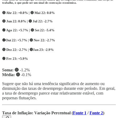
trabalho, o que pode ser um sinal de contração econômica.
🔵 Abr 22:
+0.0% |
🔵 Mai 22:
0.0%
🔵 Jun 22:
0.0% |
🔴
Jul 22:
-2.7%
🟢
Ago 22:
+5.7% |
🔴
Set 22:
-5.4%
🟢
Out 22:
+5.7% |
🔴
Nov 22:
-2.7%
🔴
Dez 22:
-2.7% | 🔴
Jan 23:
-2.9%
🟢
Fev 23:
+5.9%
Soma: 🔴
-1.2%
Média:
🔴
-0.1%
Sugere que não há uma tendência significativa de aumento ou
diminuição das taxas de desemprego durante este período. Em geral,
a taxa de desemprego parece estar relativamente estável, com
pequenas flutuações.
Taxa de Inflação: Variação Percentual (
Fonte 1
/
Fonte 2
)