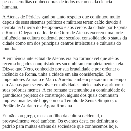
pessoas eruditas conhecedoras de todos os ramos da ciência
humana.
A Atenas de Péricles ganhou tanto respeito que continuou muito
depois de seus sistemas políticos e militares terem caído devido à
derrota na Guerra do Peloponeso e aos cercos da cidade por Esparta
e Roma. O legado da Idade de Ouro de Atenas exerceu uma forte
influência na cultura ocidental por séculos, consolidando o status da
cidade como um dos principais centros intelectuais e culturais do
mundo.
A eminência intelectual de Atenas era tão formidável que até os
recém-chegados conquistadores sucumbiram completamente a ela.
Diz-se que Nero, conhecido por sua brutalidade e por ordenar o
incêndio de Roma, tinha a cidade em alta consideração. Os
imperadores Adriano e Marco Aurélio também passaram um tempo
em Atenas para se envolver em atividades intelectuais e aprimorar
suas próprias mentes. A era romana testemunhou a continuidade de
grandiosos projetos de construção, alguns dos quais continuam
impressionantes até hoje, como o Templo de Zeus Olímpico, o
Portão de Adriano e a Ágora Romana.
Eu não sou grego, mas sou filho da cultura ocidental, e
provavelmente você também. Os eventos desta era definiram o
padrão para muitas esferas da sociedade que conhecemos hoje.