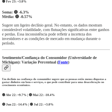
🟢 Fev 23: +3.0%
Soma: 🔴 -6.3%
Média:
🔴 -0.57%
Sugere um ligeiro declínio geral. No entanto, os dados mostram
considerável volatilidade, com flutuações significativas entre ganhos
e perdas. Essa inconsistência pode refletir a incerteza dos
investidores e as condições de mercado em mudança durante o
período.
Sentimento/Confiança do Consumidor (Universidade de
Michigan): Variação Percentual (
Fonte
)
Um declínio na confiança do consumidor sugere que as pessoas estão menos dispostas a
gastar dinheiro em bens e serviços, o que pode contribuir para uma desaceleração no
crescimento econômico.
🟢
Abr 22:
+9.7% |
🔴
Mai 22:
-10.4%
🔴
Jun 22:
-14.4% | 🟢
Jul 22:
+3.0%