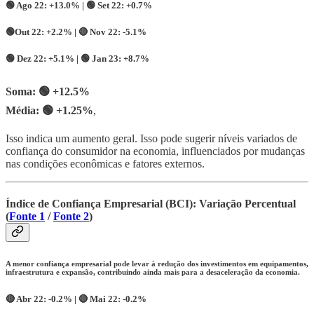
🟢
Ago 22:
+13.0% |
🟢
Set 22:
+0.7%
🟢
Out 22:
+2.2% |
🔴
Nov 22:
-5.1%
🟢
Dez 22:
+5.1% | 🟢
Jan 23:
+8.7%
Soma: 🟢 +12.5%
Média:
🟢 +1.25%
,
Isso indica um aumento geral. Isso pode sugerir níveis variados de
confiança do consumidor na economia, influenciados por mudanças
nas condições econômicas e fatores externos.
Índice de Confiança Empresarial (BCI): Variação Percentual
(
Fonte 1
/
Fonte 2
)
A menor confiança empresarial pode levar à redução dos investimentos em equipamentos,
infraestrutura e expansão, contribuindo ainda mais para a desaceleração da economia.
🔴
Abr 22:
-0.2% |
🔴
Mai 22:
-0.2%