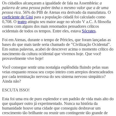
Os cidadãos alcançaram a igualdade de fala na Assembleia:
a
palavra de uma pessoa pobre tinha o mesmo valor que a de uma
pessoa rica
. 56% do PIB de Atenas era derivado da manufatura. O
coeficiente de Gini
para a população cidadã foi calculado como
0,708. O
teatro
atingiu seu maior auge no século V a.C. A filosofia
contou com alguns dos mais renomados pensadores críticos
ocidentais de todos os tempos. Entre eles, estava
Sócrates
.
Foi em Atenas, durante o tempo de Péricles, que foram lançadas as
bases do que mais tarde seria chamado de "Civilização Ocidental".
Em outras palavras, acabei de descrever acima o momento crítico do
nascimento da cultura ocidental que vivemos hoje. Que você
provavelmente vive hoje!
Você consegue sentir uma nostalgia esplêndida fluindo pelas suas
veias enquanto ressoa seu corpo inteiro com arrepios desencadeados
por cada terminação nervosa do seu sistema nervoso simpático?
Ainda não?
ESCUTA ISSO!
Esta foi uma era de puro esplendor e um padrão de vida mais alto do
que qualquer outro já experimentado. Nunca na história da
humanidade houve uma cidade que conseguiu desbravar um
crescimento tão brilhante ou reunir um contingente tão grande de