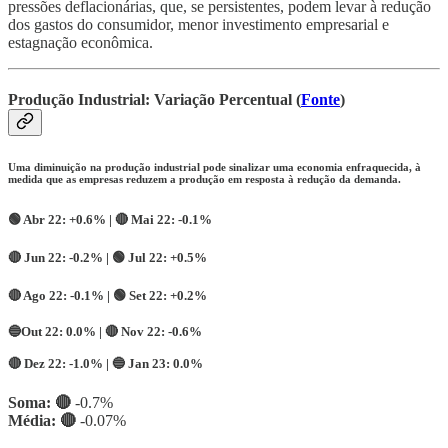
pressões deflacionárias, que, se persistentes, podem levar à redução
dos gastos do consumidor, menor investimento empresarial e
estagnação econômica.
Produção Industrial: Variação Percentual (
Fonte
)
Uma diminuição na produção industrial pode sinalizar uma economia enfraquecida, à
medida que as empresas reduzem a produção em resposta à redução da demanda.
🟢 Abr 22: +0.6% | 🔴 Mai 22: -0.1%
🔴 Jun 22: -0.2% | 🟢 Jul 22: +0.5%
🔴 Ago 22: -0.1% | 🟢 Set 22: +0.2%
🔵Out 22: 0.0% | 🔴 Nov 22: -0.6%
🔴 Dez 22: -1.0% | 🔵 Jan 23: 0.0%
Soma: 🔴
-0.7%
Média:
🔴
-0.07%