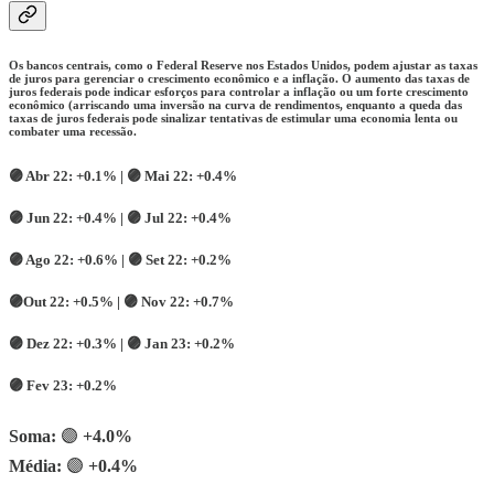
Os bancos centrais, como o Federal Reserve nos Estados Unidos, podem ajustar as taxas
de juros para gerenciar o crescimento econômico e a inflação. O aumento das taxas de
juros federais pode indicar esforços para controlar a inflação ou um forte crescimento
econômico (arriscando uma inversão na curva de rendimentos, enquanto a queda das
taxas de juros federais pode sinalizar tentativas de estimular uma economia lenta ou
combater uma recessão.
🟣 Abr 22:
+0.1% |
🟣 Mai 22:
+0.4%
🟣 Jun 22:
+0.4% |
🟣 Jul 22:
+0.4%
🟣 Ago 22:
+0.6% |
🟣 Set 22:
+0.2%
🟣Out 22:
+0.5% |
🟣 Nov 22:
+0.7%
🟣
Dez 22:
+0.3% |
🟣 Jan 23:
+0.2%
🟣 Fev 23:
+0.2%
Soma:
🟣
+4.0%
Média:
🟣
+0.4%