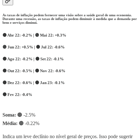
As taxas de inflação podem fornecer uma visão sobre a saúde geral de uma economia.
Durante uma recessão, as taxas de inflação podem diminuir à medida que a demanda por
bens e serviços diminui.
🟤
Abr 22:
-0.2% |
🟣 Mai 22: +
0.3%
🟣 Jun 22:
+0.5% |
🟤 Jul 22: -
0.6%
🟤 Ago 22: -
0.2% |
🟤
Set 22: -
0.1%
🟤
Out 22: -
0.5% |
🟤 Nov 22: -
0.6%
🟤 Dez 22:
-0.6% |
🟤
Jan 23: -
0.1%
🟤
Fev 22: -
0.4%
Soma:
🟤
-2.5%
Média:
🟤
-0.22%
Indica um leve declínio no nível geral de preços. Isso pode sugerir