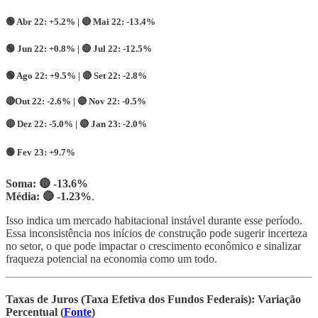
🟢
Abr 22:
+5.2% |
🔴
Mai 22:
-13.4%
🟢
Jun 22:
+0.8% | 🔴
Jul 22:
-12.5%
🟢
Ago 22:
+9.5% |
🔴
Set 22:
-2.8%
🔴
Out 22:
-2.6% |
🔴
Nov 22:
-0.5%
🔴
Dez 22:
-5.0% | 🔴
Jan 23:
-2.0%
🟢
Fev 23:
+9.7%
Soma: 🔴 -13.6%
Média:
🔴
-1.23%
.
Isso indica um mercado habitacional instável durante esse período.
Essa inconsistência nos inícios de construção pode sugerir incerteza
no setor, o que pode impactar o crescimento econômico e sinalizar
fraqueza potencial na economia como um todo.
Taxas de Juros (Taxa Efetiva dos Fundos Federais): Variação
Percentual (
Fonte
)