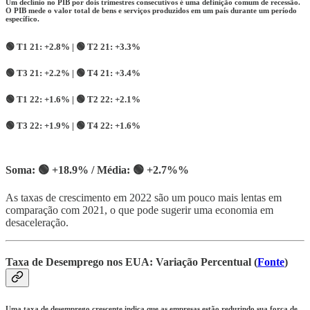
Um declínio no PIB por dois trimestres consecutivos é uma definição comum de recessão.
O PIB mede o valor total de bens e serviços produzidos em um país durante um período
específico.
🟢
T1 21:
+2.8%
|
🟢
T2 21:
+3.3%
🟢
T3 21:
+2.2% |
🟢
T4 21:
+3.4%
🟢
T1 22:
+1.6%
|
🟢
T2 22:
+2.1%
🟢
T3 22:
+1.9%
|
🟢
T4 22:
+1.6%
Soma: 🟢 +18.9% / Média:
🟢 +2.7%%
As taxas de crescimento em 2022 são um pouco mais lentas em
comparação com 2021, o que pode sugerir uma economia em
desaceleração.
Taxa de Desemprego nos EUA: Variação Percentual (
Fonte
)
Uma taxa de desemprego crescente indica que as empresas estão reduzindo sua força de