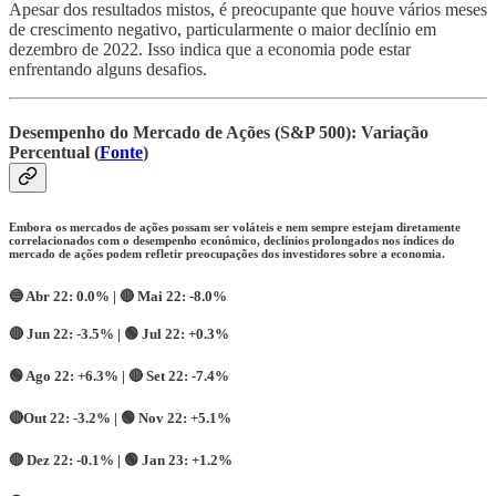
Apesar dos resultados mistos, é preocupante que houve vários meses
de crescimento negativo, particularmente o maior declínio em
dezembro de 2022. Isso indica que a economia pode estar
enfrentando alguns desafios.
Desempenho do Mercado de Ações (S&P 500): Variação
Percentual (
Fonte
)
Embora os mercados de ações possam ser voláteis e nem sempre estejam diretamente
correlacionados com o desempenho econômico, declínios prolongados nos índices do
mercado de ações podem refletir preocupações dos investidores sobre a economia.
🔵 Abr 22: 0.0% | 🔴 Mai 22: -8.0%
🔴 Jun 22: -3.5% | 🟢 Jul 22: +0.3%
🟢 Ago 22: +6.3% | 🔴 Set 22: -7.4%
🔴Out 22: -3.2% | 🟢 Nov 22: +5.1%
🔴 Dez 22: -0.1% | 🟢 Jan 23: +1.2%