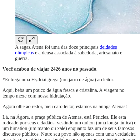
A sagaz Atena foi uma das doze principais
deidades
olímpicas
e a deusa associada à sabedoria, artesanato e
guerra.
Você acabou de viajar 2426 anos no passado.
*Entrega uma Hydriai grega (um jarro de água) ao leitor.
Aqui, beba um pouco de água fresca e cristalina. A viagem no
tempo mexe com nossa hidratação.
Agora olhe ao redor, meu caro leitor, estamos na antiga Atenas!
Lá, na Ágora, a praça pública de Atenas, está Péricles. Ele está
rodeado por seus cidadãos, vestindo um quíton (uma longa túnica) e
um himation (um manto ou xale) enquanto faz um de seus famosos
discursos públicos. Nutre seu povo não apenas com uma verdadeira
maestria da oratória, mas também com a esperança e inspiração que